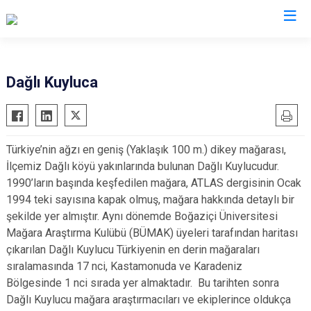
Kastamonu
Dağlı Kuyluca
Abana
Hanönü
Ağlı
İhsangazi
Türkiye’nin ağzı en geniş (Yaklaşık 100 m.) dikey mağarası,
Araç
İnebolu
İlçemiz Dağlı köyü yakınlarında bulunan Dağlı Kuylucudur.
Azdavay
Küre
1990’ların başında keşfedilen mağara, ATLAS dergisinin Ocak
Bozkurt
Pınarbaşı
1994 teki sayısına kapak olmuş, mağara hakkında detaylı bir
şekilde yer almıştır. Aynı dönemde Boğaziçi Üniversitesi
Çatalzeytin
Şenpazar
Mağara Araştırma Kulübü (BÜMAK) üyeleri tarafından haritası
Cide
Seydiler
çıkarılan Dağlı Kuylucu Türkiyenin en derin mağaraları
Daday
Taşköprü
sıralamasında 17 nci, Kastamonuda ve Karadeniz
Devrekani
Tosya
Bölgesinde 1 nci sırada yer almaktadır. Bu tarihten sonra
Dağlı Kuylucu mağara araştırmacıları ve ekiplerince oldukça
Doğanyurt