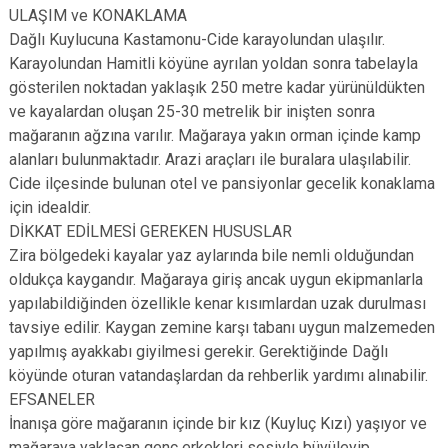
ULAŞIM ve KONAKLAMA
Dağlı Kuylucuna Kastamonu-Cide karayolundan ulaşılır.
Karayolundan Hamitli köyüne ayrılan yoldan sonra tabelayla
gösterilen noktadan yaklaşık 250 metre kadar yürünüldükten
ve kayalardan oluşan 25-30 metrelik bir inişten sonra
mağaranın ağzına varılır. Mağaraya yakın orman içinde kamp
alanları bulunmaktadır. Arazi araçları ile buralara ulaşılabilir.
Cide ilçesinde bulunan otel ve pansiyonlar gecelik konaklama
için idealdir.
DİKKAT EDİLMESİ GEREKEN HUSUSLAR
Zira bölgedeki kayalar yaz aylarında bile nemli olduğundan
oldukça kaygandır. Mağaraya giriş ancak uygun ekipmanlarla
yapılabildiğinden özellikle kenar kısımlardan uzak durulması
tavsiye edilir. Kaygan zemine karşı tabanı uygun malzemeden
yapılmış ayakkabı giyilmesi gerekir. Gerektiğinde Dağlı
köyünde oturan vatandaşlardan da rehberlik yardımı alınabilir.
EFSANELER
İnanışa göre mağaranın içinde bir kız (Kuyluç Kızı) yaşıyor ve
mağaraya yaklaşan genç erkekleri sesiyle büyüleyip