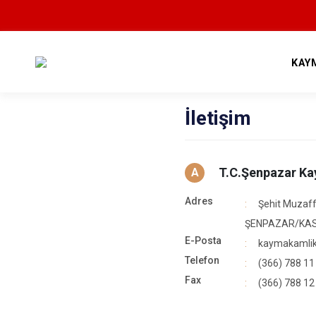
KAY
İletişim
T.C.Şenpazar K
A
Adres
Şehit Muzaf
ŞENPAZAR/KA
E-Posta
kaymakamli
Telefon
(366) 788 11
Fax
(366) 788 12