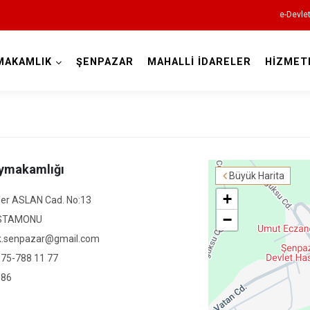
e-Devle
MAKAMLIK
ŞENPAZAR
MAHALLİ İDARELER
HİZMET
Kastamonu
aymakamlığı
Büyük Harita
Abana
+
fer ASLAN Cad. No:13
Ağlı
−
STAMONU
Araç
k.senpazar@gmail.com
Azdavay
 75-788 11 77
Bozkurt
 86
Çatalzeytin