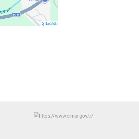
Seydiler
Taşköprü
Leaflet
Tosya