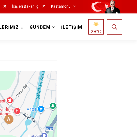
t
İçişleri Bakanlığı
Kastamonu
LERİMİZ
GÜNDEM
İLETİŞİM
28
°C
Hanönü
İhsangazi
İnebolu
Küre
A
Pınarbaşı
Şenpazar