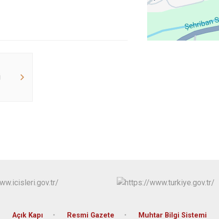
Cide
Daday
Devrekani
Doğanyurt
i
Açık Kapı
Resmi Gazete
Muhtar Bilgi Sistemi