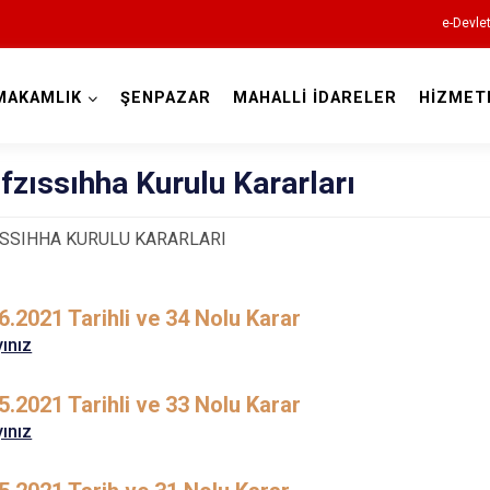
e-Devle
MAKAMLIK
ŞENPAZAR
MAHALLİ İDARELER
HİZMET
Kastamonu
ıfzıssıhha Kurulu Kararları
ISSIHHA KURULU KARARLARI
Abana
6.2021 Tarihli ve 34 Nolu Karar
Ağlı
yınız
Araç
Azdavay
5.2021 Tarihli ve 33 Nolu Karar
yınız
Bozkurt
Çatalzeytin