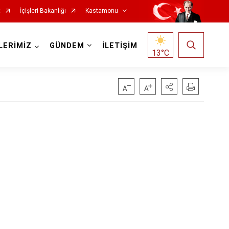
t
İçişleri Bakanlığı
Kastamonu
LERİMİZ
GÜNDEM
İLETİŞİM
13
°C
Hanönü
İhsangazi
İnebolu
Küre
Pınarbaşı
Şenpazar