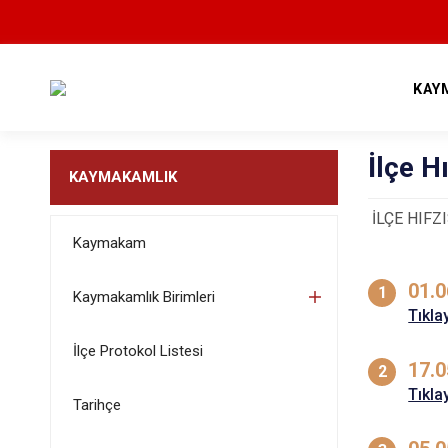
KAY
İlçe H
KAYMAKAMLIK
İLÇE HIFZ
Kaymakam
01.0
Kaymakamlık Birimleri
Tıkla
İlçe Protokol Listesi
17.0
Tıkla
Tarihçe