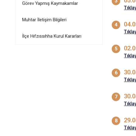
05.0
Görev Yapmış Kaymakamlar
Tıkla
Muhtar İletişim Bilgileri
04.0
Tıkla
İlçe Hıfzıssıhha Kurul Kararları
02.0
Tıkla
30.0
Tıkla
30.0
Tıkla
29.0
Tıkla