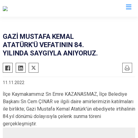
Kastamonu
GAZİ MUSTAFA KEMAL
ATATÜRK'Ü VEFATININ 84.
Abana
Hanönü
YILINDA SAYGIYLA ANIYORUZ.
Ağlı
İhsangazi
Araç
İnebolu
Azdavay
Küre
11.11.2022
Bozkurt
Pınarbaşı
İlçe Kaymakamımız Sn Emre KAZANASMAZ, İlçe Belediye
Çatalzeytin
Şenpazar
Başkanı Sn Cem ÇINAR ve ilgili daire amirlerimizin katılmaları
Cide
Seydiler
ile birlikte; Gazi Mustafa Kemal Atatürk'ün ebediyete irtihalinin
Daday
Taşköprü
84.yıl dönümü dolayısıyla çelenk sunma töreni
gerçekleşmiştir.
Devrekani
Tosya
Doğanyurt