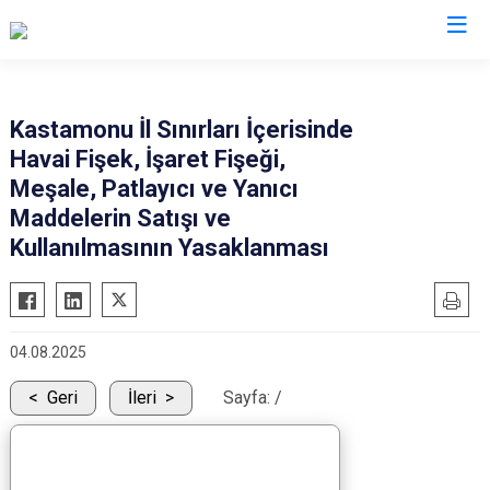
Kastamonu
Kastamonu İl Sınırları İçerisinde
Havai Fişek, İşaret Fişeği,
Abana
Hanönü
Meşale, Patlayıcı ve Yanıcı
Ağlı
İhsangazi
Maddelerin Satışı ve
Araç
İnebolu
Kullanılmasının Yasaklanması
Azdavay
Küre
Bozkurt
Pınarbaşı
Çatalzeytin
Şenpazar
04.08.2025
Cide
Seydiler
Geri
İleri
Sayfa:
/
Daday
Taşköprü
Devrekani
Tosya
Doğanyurt